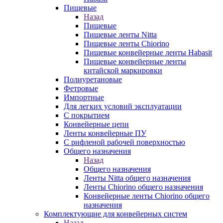
Пищевые
Назад
Пищевые
Пищевые ленты Nitta
Пищевые ленты Chiorino
Пищевые конвейерные ленты Habasit
Пищевые конвейерные ленты
китайской маркировки
Полиуретановые
Фетровые
Импортные
Для легких условий эксплуатации
С покрытием
Конвейерные цепи
Ленты конвейерные ПУ
С рифленой рабочей поверхностью
Общего назначения
Назад
Общего назначения
Ленты Nitta общего назначения
Ленты Chiorino общего назначения
Конвейерные ленты Chiorino общего
назначения
Комплектующие для конвейерных систем
Назад