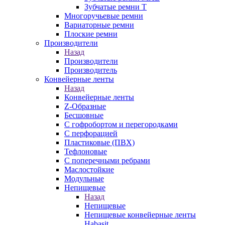
Зубчатые ремни Т
Многоручьевые ремни
Вариаторные ремни
Плоские ремни
Производители
Назад
Производители
Производитель
Конвейерные ленты
Назад
Конвейерные ленты
Z-Образные
Бесшовные
С гофробортом и перегородками
С перфорацией
Пластиковые (ПВХ)
Тефлоновые
С поперечными ребрами
Маслостойкие
Модульные
Непищевые
Назад
Непищевые
Непищевые конвейерные ленты
Habasit