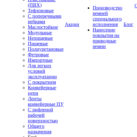
(ПВХ)
Производство
Тефлоновые
ремней
С поперечными
специального
ребрами
Акции
исполнения
Блог
Маслостойкие
Нанесение
Модульные
покрытия на
Непищевые
приводные
Пищевые
ремни
Полиуретановые
Фетровые
Импортные
Для легких
условий
эксплуатации
С покрытием
Конвейерные
цепи
Ленты
конвейерные ПУ
С рифленой
рабочей
поверхностью
Общего
назначения