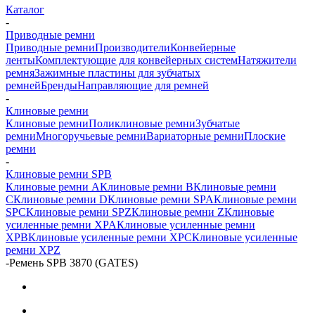
Каталог
-
Приводные ремни
Приводные ремни
Производители
Конвейерные
ленты
Комплектующие для конвейерных систем
Натяжители
ремня
Зажимные пластины для зубчатых
ремней
Бренды
Направляющие для ремней
-
Клиновые ремни
Клиновые ремни
Поликлиновые ремни
Зубчатые
ремни
Многоручьевые ремни
Вариаторные ремни
Плоские
ремни
-
Клиновые ремни SPB
Клиновые ремни A
Клиновые ремни B
Клиновые ремни
C
Клиновые ремни D
Клиновые ремни SPA
Клиновые ремни
SPC
Клиновые ремни SPZ
Клиновые ремни Z
Клиновые
усиленные ремни XPA
Клиновые усиленные ремни
XPB
Клиновые усиленные ремни XPC
Клиновые усиленные
ремни XPZ
-
Ремень SPB 3870 (GATES)