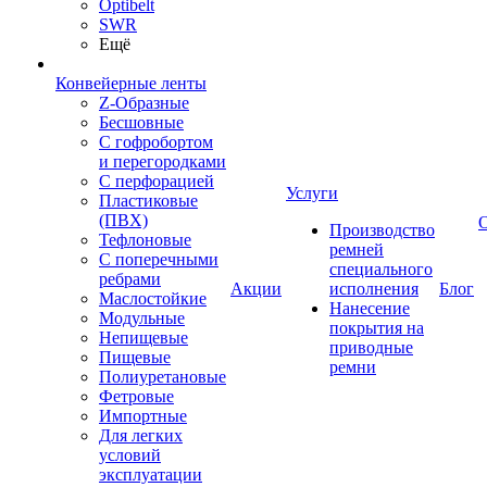
Optibelt
SWR
Ещё
Конвейерные ленты
Z-Образные
Бесшовные
С гофробортом
и перегородками
С перфорацией
Услуги
Пластиковые
(ПВХ)
Производство
Тефлоновые
ремней
С поперечными
специального
ребрами
Акции
исполнения
Блог
Маслостойкие
Нанесение
Модульные
покрытия на
Непищевые
приводные
Пищевые
ремни
Полиуретановые
Фетровые
Импортные
Для легких
условий
эксплуатации