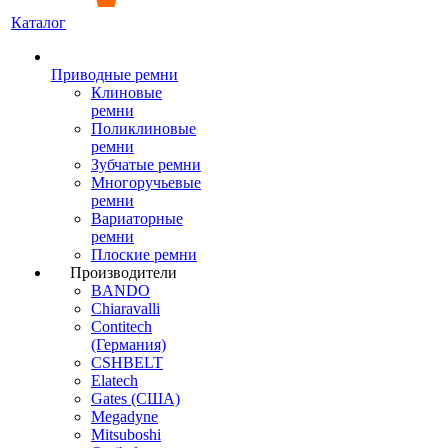
Каталог
Приводные ремни
Клиновые
ремни
Поликлиновые
ремни
Зубчатые ремни
Многоручьевые
ремни
Вариаторные
ремни
Плоские ремни
Производители
BANDO
Chiaravalli
Contitech
(Германия)
CSHBELT
Elatech
Gates (США)
Megadyne
Mitsuboshi