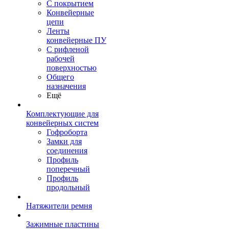
С покрытием
Конвейерные
цепи
Ленты
конвейерные ПУ
С рифленой
рабочей
поверхностью
Общего
назначения
Ещё
Комплектующие для
конвейерных систем
Гофроборта
Замки для
соединения
Профиль
поперечный
Профиль
продольный
Натяжители ремня
Зажимные пластины