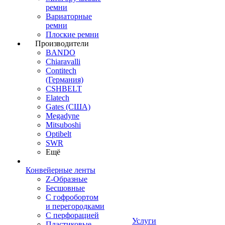
ремни
Вариаторные
ремни
Плоские ремни
Производители
BANDO
Chiaravalli
Contitech
(Германия)
CSHBELT
Elatech
Gates (США)
Megadyne
Mitsuboshi
Optibelt
SWR
Ещё
Конвейерные ленты
Z-Образные
Бесшовные
С гофробортом
и перегородками
С перфорацией
Услуги
Пластиковые