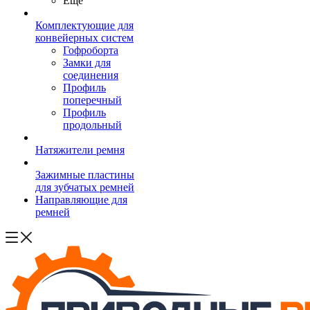
Ещё
Комплектующие для
конвейерных систем
Гофроборта
Замки для
соединения
Профиль
поперечный
Профиль
продольный
Натяжители ремня
Зажимные пластины
для зубчатых ремней
Направляющие для
ремней