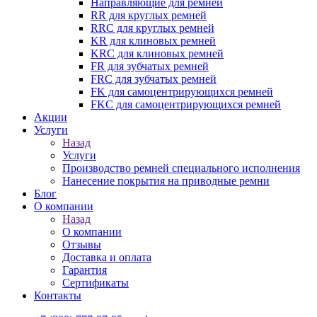
Направляющие для ремней
RR для круглых ремней
RRC для круглых ремней
KR для клиновых ремней
KRC для клиновых ремней
FR для зубчатых ремней
FRC для зубчатых ремней
FK для самоцентрирующихся ремней
FKC для самоцентрирующихся ремней
Акции
Услуги
Назад
Услуги
Производство ремней специального исполнения
Нанесение покрытия на приводные ремни
Блог
О компании
Назад
О компании
Отзывы
Доставка и оплата
Гарантия
Сертификаты
Контакты