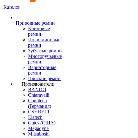
Каталог
Приводные ремни
Клиновые
ремни
Поликлиновые
ремни
Зубчатые ремни
Многоручьевые
ремни
Вариаторные
ремни
Плоские ремни
Производители
BANDO
Chiaravalli
Contitech
(Германия)
CSHBELT
Elatech
Gates (США)
Megadyne
Mitsuboshi