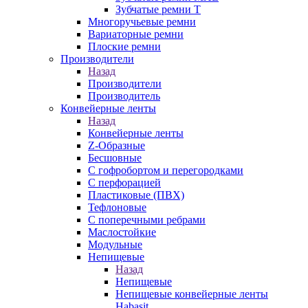
Зубчатые ремни Т
Многоручьевые ремни
Вариаторные ремни
Плоские ремни
Производители
Назад
Производители
Производитель
Конвейерные ленты
Назад
Конвейерные ленты
Z-Образные
Бесшовные
С гофробортом и перегородками
С перфорацией
Пластиковые (ПВХ)
Тефлоновые
С поперечными ребрами
Маслостойкие
Модульные
Непищевые
Назад
Непищевые
Непищевые конвейерные ленты
Habasit