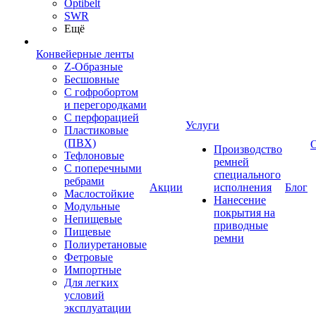
Optibelt
SWR
Ещё
Конвейерные ленты
Z-Образные
Бесшовные
С гофробортом
и перегородками
С перфорацией
Услуги
Пластиковые
(ПВХ)
Производство
Тефлоновые
ремней
С поперечными
специального
ребрами
Акции
исполнения
Блог
Маслостойкие
Нанесение
Модульные
покрытия на
Непищевые
приводные
Пищевые
ремни
Полиуретановые
Фетровые
Импортные
Для легких
условий
эксплуатации