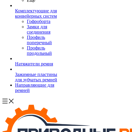
Ещё
Комплектующие для
конвейерных систем
Гофроборта
Замки для
соединения
Профиль
поперечный
Профиль
продольный
Натяжители ремня
Зажимные пластины
для зубчатых ремней
Направляющие для
ремней