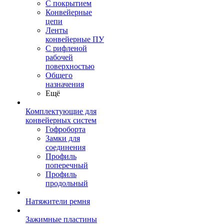
С покрытием
Конвейерные
цепи
Ленты
конвейерные ПУ
С рифленой
рабочей
поверхностью
Общего
назначения
Ещё
Комплектующие для
конвейерных систем
Гофроборта
Замки для
соединения
Профиль
поперечный
Профиль
продольный
Натяжители ремня
Зажимные пластины