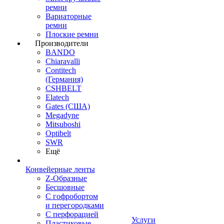
ремни
Вариаторные
ремни
Плоские ремни
Производители
BANDO
Chiaravalli
Contitech
(Германия)
CSHBELT
Elatech
Gates (США)
Megadyne
Mitsuboshi
Optibelt
SWR
Ещё
Конвейерные ленты
Z-Образные
Бесшовные
С гофробортом
и перегородками
С перфорацией
Услуги
Пластиковые