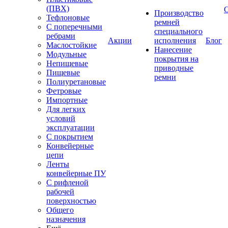
(ПВХ)
Производство
Тефлоновые
ремней
С поперечными
специального
ребрами
Акции
исполнения
Блог
Маслостойкие
Нанесение
Модульные
покрытия на
Непищевые
приводные
Пищевые
ремни
Полиуретановые
Фетровые
Импортные
Для легких
условий
эксплуатации
С покрытием
Конвейерные
цепи
Ленты
конвейерные ПУ
С рифленой
рабочей
поверхностью
Общего
назначения