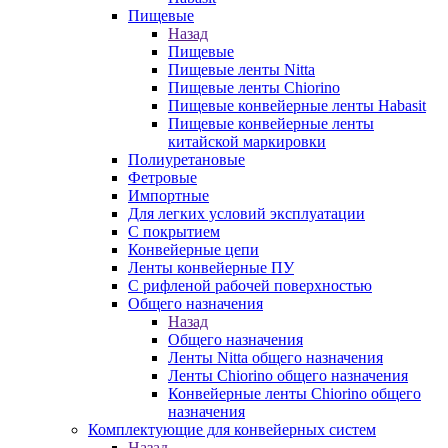
Пищевые
Назад
Пищевые
Пищевые ленты Nitta
Пищевые ленты Chiorino
Пищевые конвейерные ленты Habasit
Пищевые конвейерные ленты
китайской маркировки
Полиуретановые
Фетровые
Импортные
Для легких условий эксплуатации
С покрытием
Конвейерные цепи
Ленты конвейерные ПУ
С рифленой рабочей поверхностью
Общего назначения
Назад
Общего назначения
Ленты Nitta общего назначения
Ленты Chiorino общего назначения
Конвейерные ленты Chiorino общего
назначения
Комплектующие для конвейерных систем
Назад