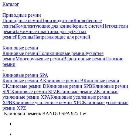
Каталог
-
Приводные ремни
Приводные ремни
Производители
Конвейерные
ленты
Комплектующие для конвейерных систем
Натяжители
ремня
Зажимные пластины для зубчатых
ремней
Бренды
Направляющие для ремней
-
Клиновые ремни
Клиновые ремни
Поликлиновые ремни
Зубчатые
ремни
Многоручьевые ремни
Вариаторные ремни
Плоские
ремни
-
Клиновые ремни SPA
Клиновые ремни A
Клиновые ремни B
Клиновые ремни
C
Клиновые ремни D
Клиновые ремни SPB
Клиновые ремни
SPC
Клиновые ремни SPZ
Клиновые ремни Z
Клиновые
усиленные ремни XPA
Клиновые усиленные ремни
XPB
Клиновые усиленные ремни XPC
Клиновые усиленные
ремни XPZ
-
Клиновой ремень BANDO SPA 925 Lw