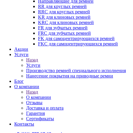
Направляющие для ремней
RR для круглых ремней
RRC для круглых ремней
KR для клиновых ремней
KRC для клиновых ремней
FR для зубчатых ремней
FRC для зубчатых ремней
FK для самоцентрирующихся ремней
FKC для самоцентрирующихся ремней
Акции
Услуги
Назад
Услуги
Производство ремней специального исполнения
Нанесение покрытия на приводные ремни
Блог
О компании
Назад
О компании
Отзывы
Доставка и оплата
Гарантия
Сертификаты
Контакты