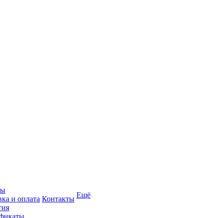
вы
Ещё
вка и оплата
Контакты
тия
фикаты