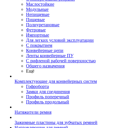
Маслостойкие
Модульные
Непищевые
Пищевые
Полиуретановые
Фетровые
Импортные
Для легких условий эксплуатации
С покрытием
Конвейерные цепи
Ленты конвейерные ПУ
С рифленой рабочей поверхностью
Общего назначения
Ещё
Комплектующие для конвейерных систем
Гофроборта
Замки для соединения
Профиль поперечный
Профиль продольный
Натяжители ремня
Зажимные пластины для зубчатых ремней
Направляющие для ремней