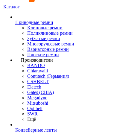
Каталог
Приводные ремни
Клиновые ремни
Поликлиновые ремни
Зубчатые ремни
Многоручьевые ремни
Вариаторные ремни
Плоские ремни
Производители
BANDO
Chiaravalli
Contitech (Германия)
CSHBELT
Elatech
Gates (США)
Megadyne
Mitsuboshi
Optibelt
SWR
Ещё
Конвейерные ленты