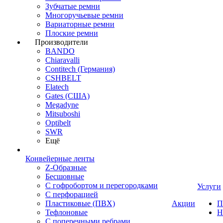
Зубчатые ремни
Многоручьевые ремни
Вариаторные ремни
Плоские ремни
Производители
BANDO
Chiaravalli
Contitech (Германия)
CSHBELT
Elatech
Gates (США)
Megadyne
Mitsuboshi
Optibelt
SWR
Ещё
Конвейерные ленты
Z-Образные
Бесшовные
С гофробортом и перегородками
Услуги
С перфорацией
Пластиковые (ПВХ)
Акции
П
Тефлоновые
Н
С поперечными ребрами