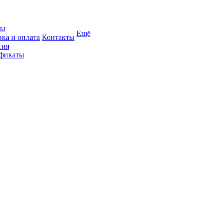
вы
Ещё
вка и оплата
Контакты
тия
фикаты