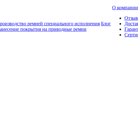
О компании
Отзы
роизводство ремней специального исполнения
Блог
Доста
анесение покрытия на приводные ремни
Гаран
Серти