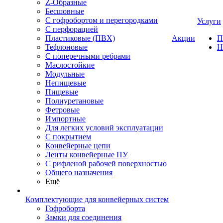
Z-Образные
Бесшовные
С гофробортом и перегородками
Услуги
С перфорацией
Пластиковые (ПВХ)
Акции
П
Тефлоновые
Н
С поперечными ребрами
Маслостойкие
Модульные
Непищевые
Пищевые
Полиуретановые
Фетровые
Импортные
Для легких условий эксплуатации
С покрытием
Конвейерные цепи
Ленты конвейерные ПУ
С рифленой рабочей поверхностью
Общего назначения
Ещё
Комплектующие для конвейерных систем
Гофроборта
Замки для соединения