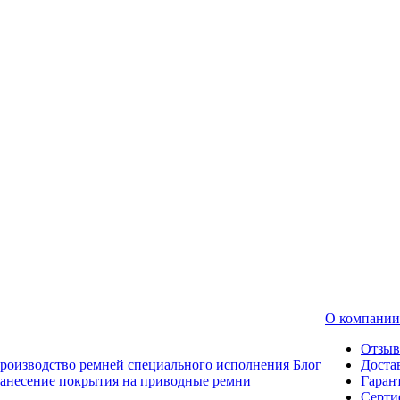
О компании
Отзы
роизводство ремней специального исполнения
Блог
Доста
анесение покрытия на приводные ремни
Гаран
Серти