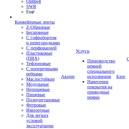
Optibelt
SWR
Ещё
Конвейерные ленты
Z-Образные
Бесшовные
С гофробортом
и перегородками
С перфорацией
Услуги
Пластиковые
(ПВХ)
Производство
Тефлоновые
ремней
С поперечными
специального
ребрами
Акции
исполнения
Блог
Маслостойкие
Нанесение
Модульные
покрытия на
Непищевые
приводные
Пищевые
ремни
Полиуретановые
Фетровые
Импортные
Для легких
условий
эксплуатации