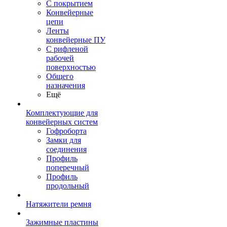
С покрытием
Конвейерные
цепи
Ленты
конвейерные ПУ
С рифленой
рабочей
поверхностью
Общего
назначения
Ещё
Комплектующие для
конвейерных систем
Гофроборта
Замки для
соединения
Профиль
поперечный
Профиль
продольный
Натяжители ремня
Зажимные пластины