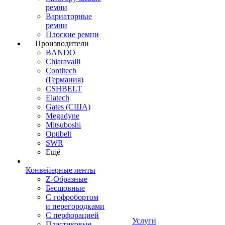
ремни
Вариаторные
ремни
Плоские ремни
Производители
BANDO
Chiaravalli
Contitech
(Германия)
CSHBELT
Elatech
Gates (США)
Megadyne
Mitsuboshi
Optibelt
SWR
Ещё
Конвейерные ленты
Z-Образные
Бесшовные
С гофробортом
и перегородками
С перфорацией
Услуги
Пластиковые