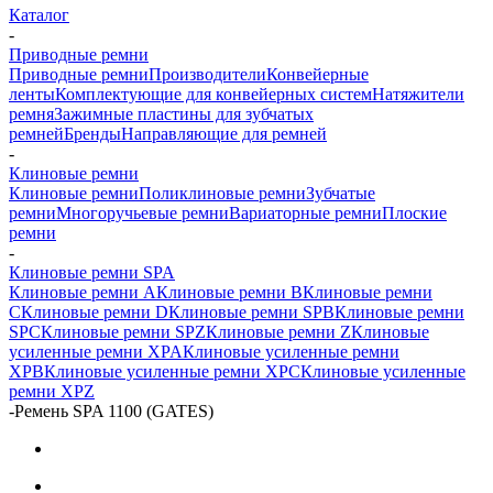
Каталог
-
Приводные ремни
Приводные ремни
Производители
Конвейерные
ленты
Комплектующие для конвейерных систем
Натяжители
ремня
Зажимные пластины для зубчатых
ремней
Бренды
Направляющие для ремней
-
Клиновые ремни
Клиновые ремни
Поликлиновые ремни
Зубчатые
ремни
Многоручьевые ремни
Вариаторные ремни
Плоские
ремни
-
Клиновые ремни SPA
Клиновые ремни A
Клиновые ремни B
Клиновые ремни
C
Клиновые ремни D
Клиновые ремни SPB
Клиновые ремни
SPC
Клиновые ремни SPZ
Клиновые ремни Z
Клиновые
усиленные ремни XPA
Клиновые усиленные ремни
XPB
Клиновые усиленные ремни XPC
Клиновые усиленные
ремни XPZ
-
Ремень SPA 1100 (GATES)