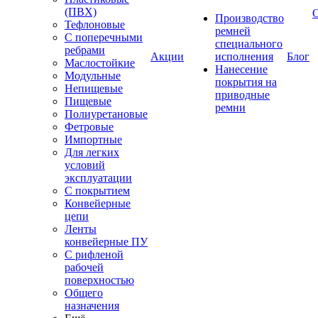
(ПВХ)
Производство
Тефлоновые
ремней
С поперечными
специального
ребрами
Акции
исполнения
Блог
Маслостойкие
Нанесение
Модульные
покрытия на
Непищевые
приводные
Пищевые
ремни
Полиуретановые
Фетровые
Импортные
Для легких
условий
эксплуатации
С покрытием
Конвейерные
цепи
Ленты
конвейерные ПУ
С рифленой
рабочей
поверхностью
Общего
назначения