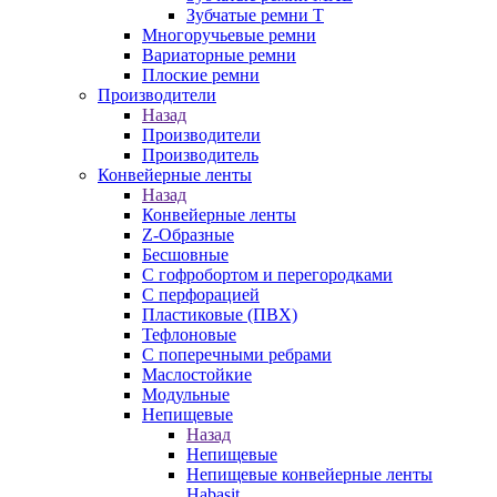
Зубчатые ремни Т
Многоручьевые ремни
Вариаторные ремни
Плоские ремни
Производители
Назад
Производители
Производитель
Конвейерные ленты
Назад
Конвейерные ленты
Z-Образные
Бесшовные
С гофробортом и перегородками
С перфорацией
Пластиковые (ПВХ)
Тефлоновые
С поперечными ребрами
Маслостойкие
Модульные
Непищевые
Назад
Непищевые
Непищевые конвейерные ленты
Habasit