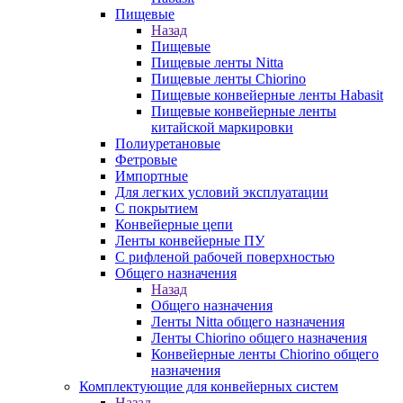
Пищевые
Назад
Пищевые
Пищевые ленты Nitta
Пищевые ленты Chiorino
Пищевые конвейерные ленты Habasit
Пищевые конвейерные ленты
китайской маркировки
Полиуретановые
Фетровые
Импортные
Для легких условий эксплуатации
С покрытием
Конвейерные цепи
Ленты конвейерные ПУ
С рифленой рабочей поверхностью
Общего назначения
Назад
Общего назначения
Ленты Nitta общего назначения
Ленты Chiorino общего назначения
Конвейерные ленты Chiorino общего
назначения
Комплектующие для конвейерных систем
Назад