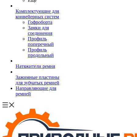
Ещё
Комплектующие для
конвейерных систем
Гофроборта
Замки для
соединения
Профиль
поперечный
Профиль
продольный
Натяжители ремня
Зажимные пластины
для зубчатых ремней
Направляющие для
ремней