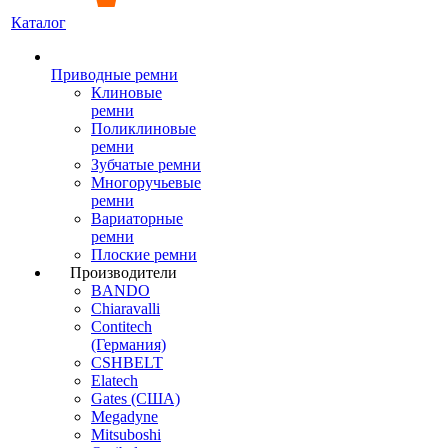
Каталог
Приводные ремни
Клиновые
ремни
Поликлиновые
ремни
Зубчатые ремни
Многоручьевые
ремни
Вариаторные
ремни
Плоские ремни
Производители
BANDO
Chiaravalli
Contitech
(Германия)
CSHBELT
Elatech
Gates (США)
Megadyne
Mitsuboshi