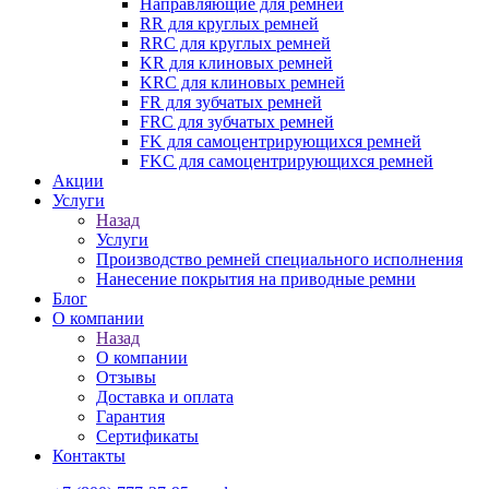
Направляющие для ремней
RR для круглых ремней
RRC для круглых ремней
KR для клиновых ремней
KRC для клиновых ремней
FR для зубчатых ремней
FRC для зубчатых ремней
FK для самоцентрирующихся ремней
FKC для самоцентрирующихся ремней
Акции
Услуги
Назад
Услуги
Производство ремней специального исполнения
Нанесение покрытия на приводные ремни
Блог
О компании
Назад
О компании
Отзывы
Доставка и оплата
Гарантия
Сертификаты
Контакты