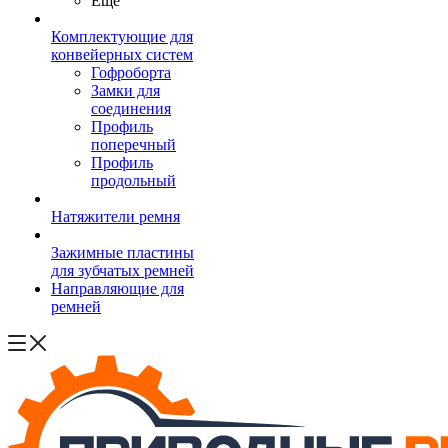
Ещё
Комплектующие для
конвейерных систем
Гофроборта
Замки для
соединения
Профиль
поперечный
Профиль
продольный
Натяжители ремня
Зажимные пластины
для зубчатых ремней
Направляющие для
ремней