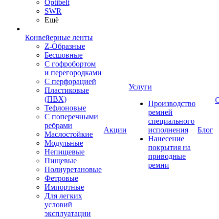
Optibelt
SWR
Ещё
Конвейерные ленты
Z-Образные
Бесшовные
С гофробортом
и перегородками
С перфорацией
Услуги
Пластиковые
(ПВХ)
Производство
Тефлоновые
ремней
С поперечными
специального
ребрами
Акции
исполнения
Блог
Маслостойкие
Нанесение
Модульные
покрытия на
Непищевые
приводные
Пищевые
ремни
Полиуретановые
Фетровые
Импортные
Для легких
условий
эксплуатации