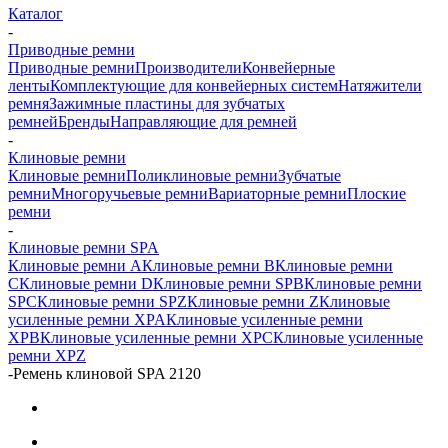
Каталог
-
Приводные ремни
Приводные ремни
Производители
Конвейерные
ленты
Комплектующие для конвейерных систем
Натяжители
ремня
Зажимные пластины для зубчатых
ремней
Бренды
Направляющие для ремней
-
Клиновые ремни
Клиновые ремни
Поликлиновые ремни
Зубчатые
ремни
Многоручьевые ремни
Вариаторные ремни
Плоские
ремни
-
Клиновые ремни SPA
Клиновые ремни A
Клиновые ремни B
Клиновые ремни
C
Клиновые ремни D
Клиновые ремни SPB
Клиновые ремни
SPC
Клиновые ремни SPZ
Клиновые ремни Z
Клиновые
усиленные ремни XPA
Клиновые усиленные ремни
XPB
Клиновые усиленные ремни XPC
Клиновые усиленные
ремни XPZ
-
Ремень клиновой SPA 2120