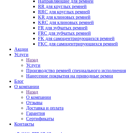
Направляющие для ремней
RR для круглых ремней
RRC для круглых ремней
KR для клиновых ремней
KRC для клиновых ремней
FR для зубчатых ремней
FRC для зубчатых ремней
FK для самоцентрирующихся ремней
FKC для самоцентрирующихся ремней
Акции
Услуги
Назад
Услуги
Производство ремней специального исполнения
Нанесение покрытия на приводные ремни
Блог
О компании
Назад
О компании
Отзывы
Доставка и оплата
Гарантия
Сертификаты
Контакты