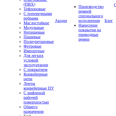
(ПВХ)
Производство
Тефлоновые
ремней
С поперечными
специального
ребрами
Акции
исполнения
Блог
Маслостойкие
Нанесение
Модульные
покрытия на
Непищевые
приводные
Пищевые
ремни
Полиуретановые
Фетровые
Импортные
Для легких
условий
эксплуатации
С покрытием
Конвейерные
цепи
Ленты
конвейерные ПУ
С рифленой
рабочей
поверхностью
Общего
назначения