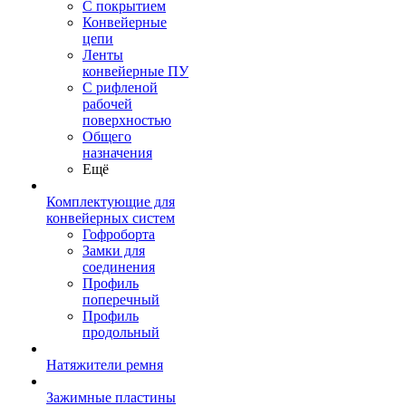
С покрытием
Конвейерные
цепи
Ленты
конвейерные ПУ
С рифленой
рабочей
поверхностью
Общего
назначения
Ещё
Комплектующие для
конвейерных систем
Гофроборта
Замки для
соединения
Профиль
поперечный
Профиль
продольный
Натяжители ремня
Зажимные пластины