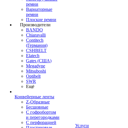
ремни
Вариаторные
ремни
Плоские ремни
Производители
BANDO
Chiaravalli
Contitech
(Германия)
CSHBELT
Elatech
Gates (США)
Megadyne
Mitsuboshi
Optibelt
SWR
Ещё
Конвейерные ленты
Z-Образные
Бесшовные
С гофробортом
и перегородками
С перфорацией
Услуги
Пластиковые