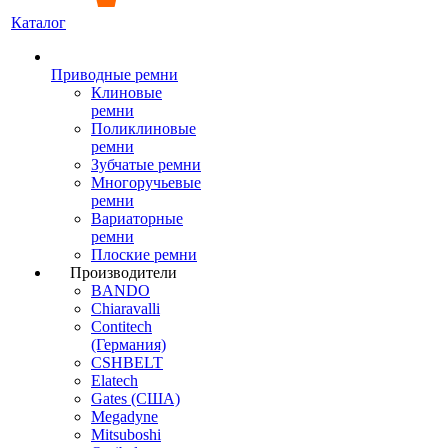
Каталог
Приводные ремни
Клиновые
ремни
Поликлиновые
ремни
Зубчатые ремни
Многоручьевые
ремни
Вариаторные
ремни
Плоские ремни
Производители
BANDO
Chiaravalli
Contitech
(Германия)
CSHBELT
Elatech
Gates (США)
Megadyne
Mitsuboshi