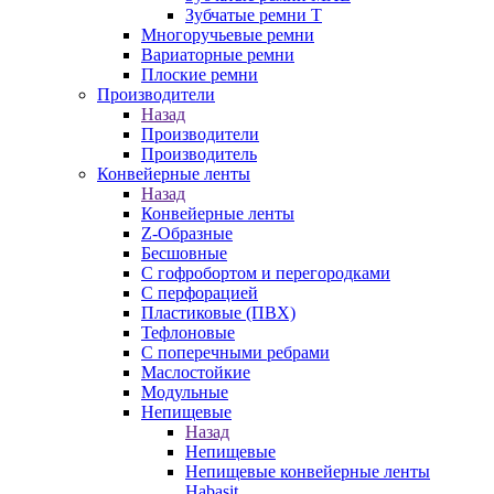
Зубчатые ремни Т
Многоручьевые ремни
Вариаторные ремни
Плоские ремни
Производители
Назад
Производители
Производитель
Конвейерные ленты
Назад
Конвейерные ленты
Z-Образные
Бесшовные
С гофробортом и перегородками
С перфорацией
Пластиковые (ПВХ)
Тефлоновые
С поперечными ребрами
Маслостойкие
Модульные
Непищевые
Назад
Непищевые
Непищевые конвейерные ленты
Habasit