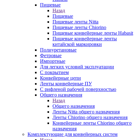
Пищевые
Назад
Пищевые
Пищевые ленты Nitta
Пищевые ленты Chiorino
Пищевые конвейерные ленты Habasit
Пищевые конвейерные ленты
китайской маркировки
Полиуретановые
Фетровые
Импортные
Для легких условий эксплуатации
С покрытием
Конвейерные цепи
Ленты конвейерные ПУ
С рифленой рабочей поверхностью
Общего назначения
Назад
Общего назначения
Ленты Nitta общего назначения
Ленты Chiorino общего назначения
Конвейерные ленты Chiorino общего
назначения
Комплектующие для конвейерных систем
Назад