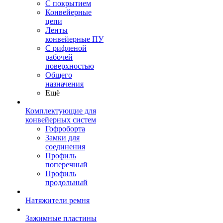
С покрытием
Конвейерные
цепи
Ленты
конвейерные ПУ
С рифленой
рабочей
поверхностью
Общего
назначения
Ещё
Комплектующие для
конвейерных систем
Гофроборта
Замки для
соединения
Профиль
поперечный
Профиль
продольный
Натяжители ремня
Зажимные пластины