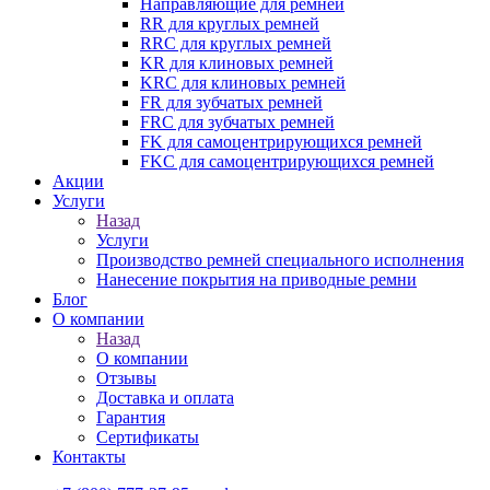
Направляющие для ремней
RR для круглых ремней
RRC для круглых ремней
KR для клиновых ремней
KRC для клиновых ремней
FR для зубчатых ремней
FRC для зубчатых ремней
FK для самоцентрирующихся ремней
FKC для самоцентрирующихся ремней
Акции
Услуги
Назад
Услуги
Производство ремней специального исполнения
Нанесение покрытия на приводные ремни
Блог
О компании
Назад
О компании
Отзывы
Доставка и оплата
Гарантия
Сертификаты
Контакты