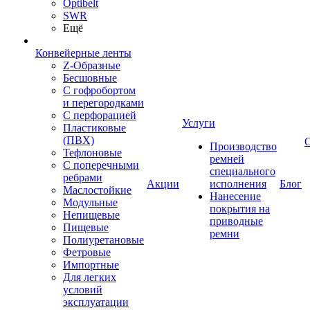
Optibelt
SWR
Ещё
Конвейерные ленты
Z-Образные
Бесшовные
С гофробортом
и перегородками
С перфорацией
Услуги
Пластиковые
(ПВХ)
Производство
Тефлоновые
ремней
С поперечными
специального
ребрами
Акции
исполнения
Блог
Маслостойкие
Нанесение
Модульные
покрытия на
Непищевые
приводные
Пищевые
ремни
Полиуретановые
Фетровые
Импортные
Для легких
условий
эксплуатации