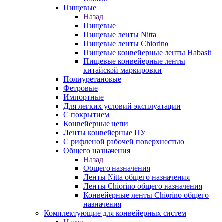
Пищевые
Назад
Пищевые
Пищевые ленты Nitta
Пищевые ленты Chiorino
Пищевые конвейерные ленты Habasit
Пищевые конвейерные ленты
китайской маркировки
Полиуретановые
Фетровые
Импортные
Для легких условий эксплуатации
С покрытием
Конвейерные цепи
Ленты конвейерные ПУ
С рифленой рабочей поверхностью
Общего назначения
Назад
Общего назначения
Ленты Nitta общего назначения
Ленты Chiorino общего назначения
Конвейерные ленты Chiorino общего
назначения
Комплектующие для конвейерных систем
Назад