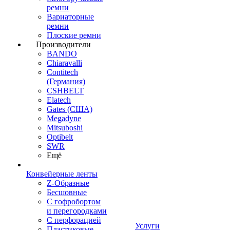
ремни
Вариаторные
ремни
Плоские ремни
Производители
BANDO
Chiaravalli
Contitech
(Германия)
CSHBELT
Elatech
Gates (США)
Megadyne
Mitsuboshi
Optibelt
SWR
Ещё
Конвейерные ленты
Z-Образные
Бесшовные
С гофробортом
и перегородками
С перфорацией
Услуги
Пластиковые