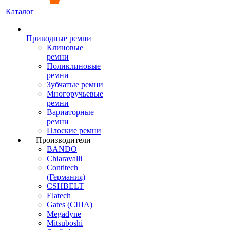
Каталог
Приводные ремни
Клиновые
ремни
Поликлиновые
ремни
Зубчатые ремни
Многоручьевые
ремни
Вариаторные
ремни
Плоские ремни
Производители
BANDO
Chiaravalli
Contitech
(Германия)
CSHBELT
Elatech
Gates (США)
Megadyne
Mitsuboshi