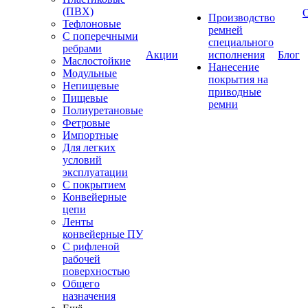
(ПВХ)
Производство
Тефлоновые
ремней
С поперечными
специального
ребрами
Акции
исполнения
Блог
Маслостойкие
Нанесение
Модульные
покрытия на
Непищевые
приводные
Пищевые
ремни
Полиуретановые
Фетровые
Импортные
Для легких
условий
эксплуатации
С покрытием
Конвейерные
цепи
Ленты
конвейерные ПУ
С рифленой
рабочей
поверхностью
Общего
назначения