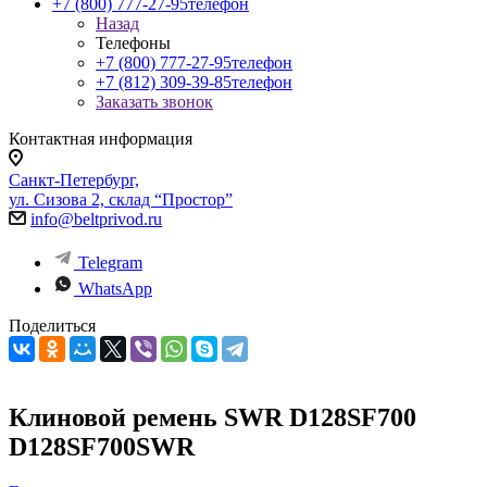
+7 (800) 777-27-95
телефон
Назад
Телефоны
+7 (800) 777-27-95
телефон
+7 (812) 309-39-85
телефон
Заказать звонок
Контактная информация
Санкт-Петербург,
ул. Сизова 2, склад “Простор”
info@beltprivod.ru
Telegram
WhatsApp
Поделиться
Клиновой ремень SWR D128SF700
D128SF700SWR