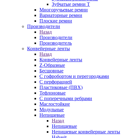
Зубчатые ремни Т
Многоручьевые ремни
Вариаторные ремни
Плоские ремни
Производители
Назад
Производители
Производитель
Конвейерные ленты
Назад
Конвейерные ленты
Z-Образные
Бесшовные
С гофробортом и перегородками
С перфорацией
Пластиковые (ПВХ)
Тефлоновые
С поперечными ребрами
Маслостойкие
Модульные
Непищевые
Назад
Непищевые
Непищевые конвейерные ленты
Habasit