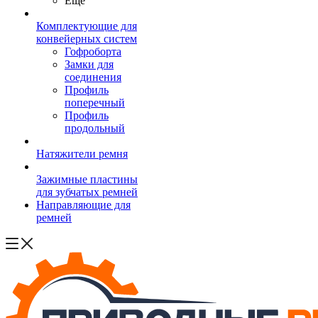
Ещё
Комплектующие для
конвейерных систем
Гофроборта
Замки для
соединения
Профиль
поперечный
Профиль
продольный
Натяжители ремня
Зажимные пластины
для зубчатых ремней
Направляющие для
ремней