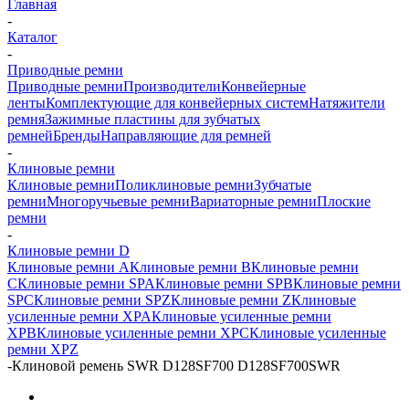
Главная
-
Каталог
-
Приводные ремни
Приводные ремни
Производители
Конвейерные
ленты
Комплектующие для конвейерных систем
Натяжители
ремня
Зажимные пластины для зубчатых
ремней
Бренды
Направляющие для ремней
-
Клиновые ремни
Клиновые ремни
Поликлиновые ремни
Зубчатые
ремни
Многоручьевые ремни
Вариаторные ремни
Плоские
ремни
-
Клиновые ремни D
Клиновые ремни A
Клиновые ремни B
Клиновые ремни
C
Клиновые ремни SPA
Клиновые ремни SPB
Клиновые ремни
SPC
Клиновые ремни SPZ
Клиновые ремни Z
Клиновые
усиленные ремни XPA
Клиновые усиленные ремни
XPB
Клиновые усиленные ремни XPC
Клиновые усиленные
ремни XPZ
-
Клиновой ремень SWR D128SF700 D128SF700SWR