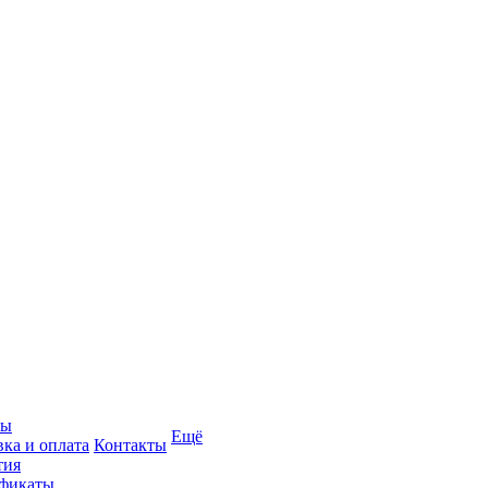
вы
Ещё
вка и оплата
Контакты
тия
фикаты