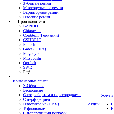
Зубчатые ремни
Многоручьевые ремни
Вариаторные ремни
Плоские ремни
Производители
BANDO
Chiaravalli
Contitech (Германия)
CSHBELT
Elatech
Gates (США)
Megadyne
Mitsuboshi
Optibelt
SWR
Ещё
Конвейерные ленты
Z-Образные
Бесшовные
С гофробортом и перегородками
Услуги
С перфорацией
Пластиковые (ПВХ)
Акции
П
Тефлоновые
Н
С поперечными ребрами