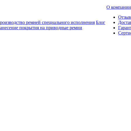
О компании
Отзы
роизводство ремней специального исполнения
Блог
Доста
анесение покрытия на приводные ремни
Гаран
Серти