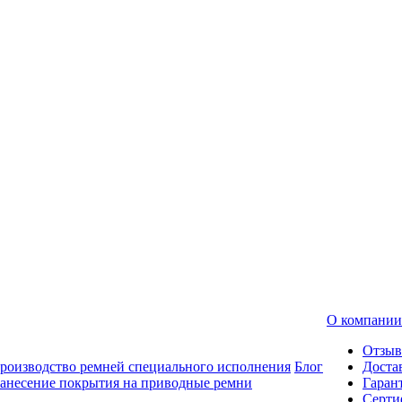
О компании
Отзы
роизводство ремней специального исполнения
Блог
Доста
анесение покрытия на приводные ремни
Гаран
Серти