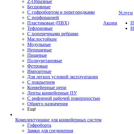
Z-Образные
Бесшовные
С гофробортом и перегородками
Услуги
С перфорацией
Пластиковые (ПВХ)
Акции
П
Тефлоновые
Н
С поперечными ребрами
Маслостойкие
Модульные
Непищевые
Пищевые
Полиуретановые
Фетровые
Импортные
Для легких условий эксплуатации
С покрытием
Конвейерные цепи
Ленты конвейерные ПУ
С рифленой рабочей поверхностью
Общего назначения
Ещё
Комплектующие для конвейерных систем
Гофроборта
Замки для соединения