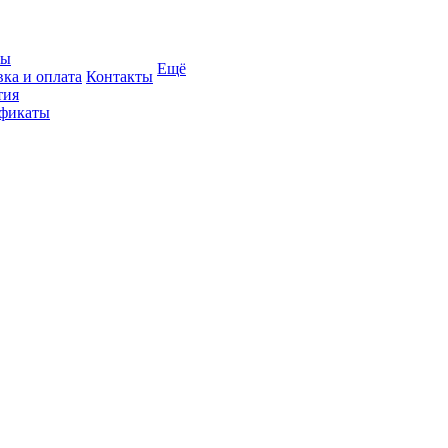
вы
Ещё
вка и оплата
Контакты
тия
фикаты