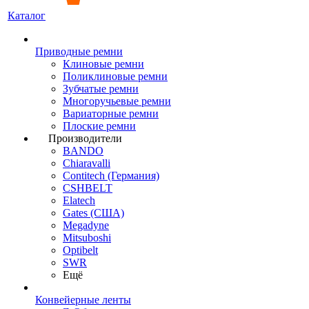
Каталог
Приводные ремни
Клиновые ремни
Поликлиновые ремни
Зубчатые ремни
Многоручьевые ремни
Вариаторные ремни
Плоские ремни
Производители
BANDO
Chiaravalli
Contitech (Германия)
CSHBELT
Elatech
Gates (США)
Megadyne
Mitsuboshi
Optibelt
SWR
Ещё
Конвейерные ленты