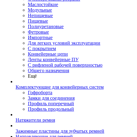
Маслостойкие
Модульные
Непищевые
Пищевые
Полиуретановые
Фетровые
Импортные
Для легких условий эксплуатации
С покрытием
Конвейерные цепи
Ленты конвейерные ПУ
С рифленой рабочей поверхностью
Общего назначения
Ещё
Комплектующие для конвейерных систем
Гофроборта
Замки для соединения
Профиль поперечный
Профиль продольный
Натяжители ремня
Зажимные пластины для зубчатых ремней
Направляющие для ремней