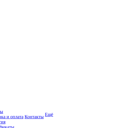
вы
Ещё
вка и оплата
Контакты
тия
фикаты