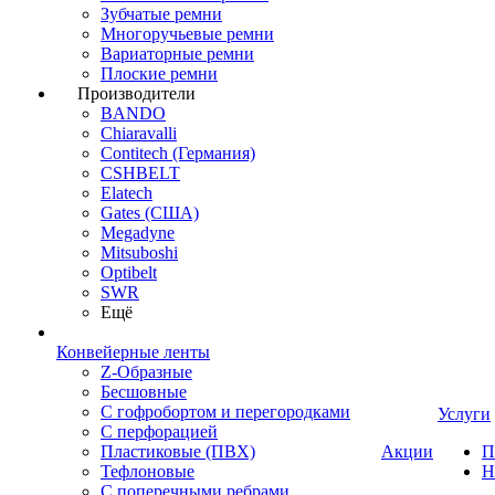
Зубчатые ремни
Многоручьевые ремни
Вариаторные ремни
Плоские ремни
Производители
BANDO
Chiaravalli
Contitech (Германия)
CSHBELT
Elatech
Gates (США)
Megadyne
Mitsuboshi
Optibelt
SWR
Ещё
Конвейерные ленты
Z-Образные
Бесшовные
С гофробортом и перегородками
Услуги
С перфорацией
Пластиковые (ПВХ)
Акции
П
Тефлоновые
Н
С поперечными ребрами