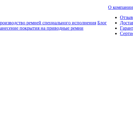
О компании
Отзы
роизводство ремней специального исполнения
Блог
Доста
анесение покрытия на приводные ремни
Гаран
Серти