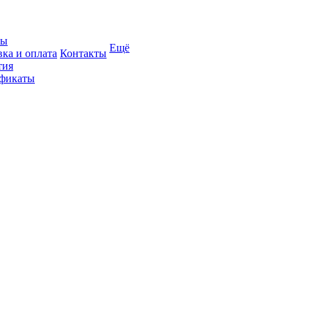
вы
Ещё
вка и оплата
Контакты
тия
фикаты