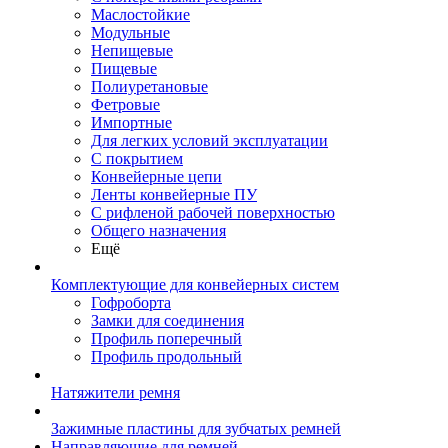
Маслостойкие
Модульные
Непищевые
Пищевые
Полиуретановые
Фетровые
Импортные
Для легких условий эксплуатации
С покрытием
Конвейерные цепи
Ленты конвейерные ПУ
С рифленой рабочей поверхностью
Общего назначения
Ещё
Комплектующие для конвейерных систем
Гофроборта
Замки для соединения
Профиль поперечный
Профиль продольный
Натяжители ремня
Зажимные пластины для зубчатых ремней
Направляющие для ремней