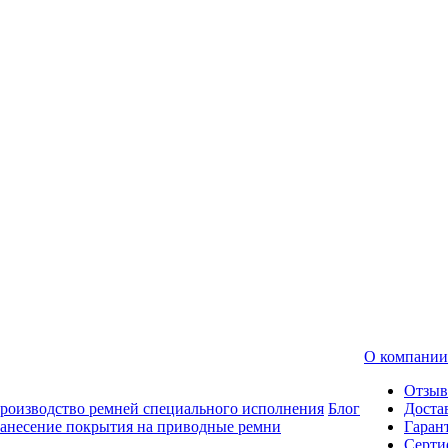
О компании
Отзы
роизводство ремней специального исполнения
Блог
Доста
анесение покрытия на приводные ремни
Гаран
Серти