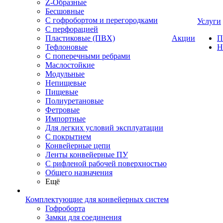
Z-Образные
Бесшовные
С гофробортом и перегородками
Услуги
С перфорацией
Пластиковые (ПВХ)
Акции
П
Тефлоновые
Н
С поперечными ребрами
Маслостойкие
Модульные
Непищевые
Пищевые
Полиуретановые
Фетровые
Импортные
Для легких условий эксплуатации
С покрытием
Конвейерные цепи
Ленты конвейерные ПУ
С рифленой рабочей поверхностью
Общего назначения
Ещё
Комплектующие для конвейерных систем
Гофроборта
Замки для соединения