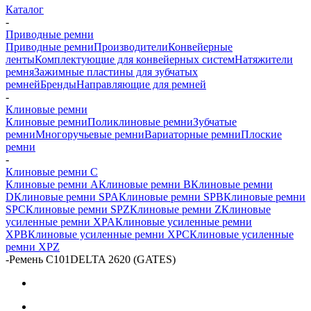
Каталог
-
Приводные ремни
Приводные ремни
Производители
Конвейерные
ленты
Комплектующие для конвейерных систем
Натяжители
ремня
Зажимные пластины для зубчатых
ремней
Бренды
Направляющие для ремней
-
Клиновые ремни
Клиновые ремни
Поликлиновые ремни
Зубчатые
ремни
Многоручьевые ремни
Вариаторные ремни
Плоские
ремни
-
Клиновые ремни C
Клиновые ремни A
Клиновые ремни B
Клиновые ремни
D
Клиновые ремни SPA
Клиновые ремни SPB
Клиновые ремни
SPC
Клиновые ремни SPZ
Клиновые ремни Z
Клиновые
усиленные ремни XPA
Клиновые усиленные ремни
XPB
Клиновые усиленные ремни XPC
Клиновые усиленные
ремни XPZ
-
Ремень C101DELTA 2620 (GATES)