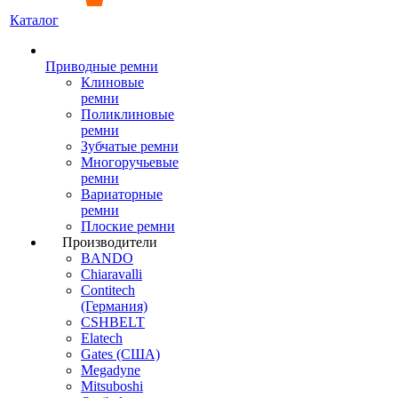
Каталог
Приводные ремни
Клиновые
ремни
Поликлиновые
ремни
Зубчатые ремни
Многоручьевые
ремни
Вариаторные
ремни
Плоские ремни
Производители
BANDO
Chiaravalli
Contitech
(Германия)
CSHBELT
Elatech
Gates (США)
Megadyne
Mitsuboshi