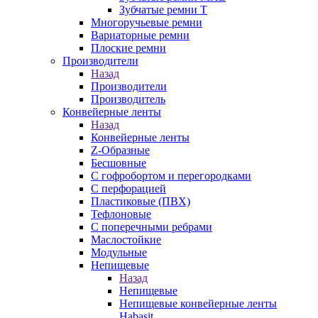
Зубчатые ремни Т
Многоручьевые ремни
Вариаторные ремни
Плоские ремни
Производители
Назад
Производители
Производитель
Конвейерные ленты
Назад
Конвейерные ленты
Z-Образные
Бесшовные
С гофробортом и перегородками
С перфорацией
Пластиковые (ПВХ)
Тефлоновые
С поперечными ребрами
Маслостойкие
Модульные
Непищевые
Назад
Непищевые
Непищевые конвейерные ленты
Habasit