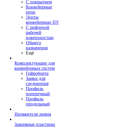
С покрытием
Конвейерные
цепи
Ленты
конвейерные ПУ
С рифленой
рабочей
поверхностью
Общего
назначения
Ещё
Комплектующие для
конвейерных систем
Гофроборта
Замки для
соединения
Профиль
поперечный
Профиль
продольный
Натяжители ремня
Зажимные пластины