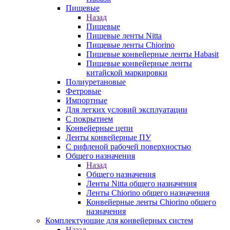
Пищевые
Назад
Пищевые
Пищевые ленты Nitta
Пищевые ленты Chiorino
Пищевые конвейерные ленты Habasit
Пищевые конвейерные ленты
китайской маркировки
Полиуретановые
Фетровые
Импортные
Для легких условий эксплуатации
С покрытием
Конвейерные цепи
Ленты конвейерные ПУ
С рифленой рабочей поверхностью
Общего назначения
Назад
Общего назначения
Ленты Nitta общего назначения
Ленты Chiorino общего назначения
Конвейерные ленты Chiorino общего
назначения
Комплектующие для конвейерных систем
Назад