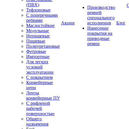
(ПВХ)
Производство
Тефлоновые
ремней
С поперечными
специального
ребрами
Акции
исполнения
Блог
Маслостойкие
Нанесение
Модульные
покрытия на
Непищевые
приводные
Пищевые
ремни
Полиуретановые
Фетровые
Импортные
Для легких
условий
эксплуатации
С покрытием
Конвейерные
цепи
Ленты
конвейерные ПУ
С рифленой
рабочей
поверхностью
Общего
назначения