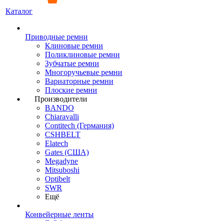
Каталог
Приводные ремни
Клиновые ремни
Поликлиновые ремни
Зубчатые ремни
Многоручьевые ремни
Вариаторные ремни
Плоские ремни
Производители
BANDO
Chiaravalli
Contitech (Германия)
CSHBELT
Elatech
Gates (США)
Megadyne
Mitsuboshi
Optibelt
SWR
Ещё
Конвейерные ленты