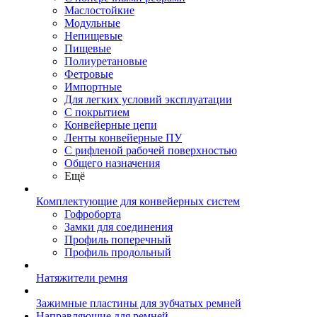
Маслостойкие
Модульные
Непищевые
Пищевые
Полиуретановые
Фетровые
Импортные
Для легких условий эксплуатации
С покрытием
Конвейерные цепи
Ленты конвейерные ПУ
С рифленой рабочей поверхностью
Общего назначения
Ещё
Комплектующие для конвейерных систем
Гофроборта
Замки для соединения
Профиль поперечный
Профиль продольный
Натяжители ремня
Зажимные пластины для зубчатых ремней
Направляющие для ремней