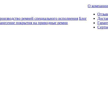
О компании
Отзы
роизводство ремней специального исполнения
Блог
Доста
анесение покрытия на приводные ремни
Гаран
Серти