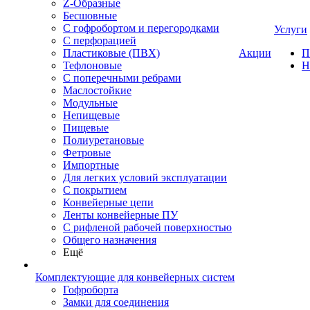
Z-Образные
Бесшовные
С гофробортом и перегородками
Услуги
С перфорацией
Пластиковые (ПВХ)
Акции
П
Тефлоновые
Н
С поперечными ребрами
Маслостойкие
Модульные
Непищевые
Пищевые
Полиуретановые
Фетровые
Импортные
Для легких условий эксплуатации
С покрытием
Конвейерные цепи
Ленты конвейерные ПУ
С рифленой рабочей поверхностью
Общего назначения
Ещё
Комплектующие для конвейерных систем
Гофроборта
Замки для соединения