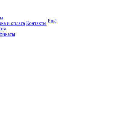
вы
Ещё
вка и оплата
Контакты
тия
фикаты