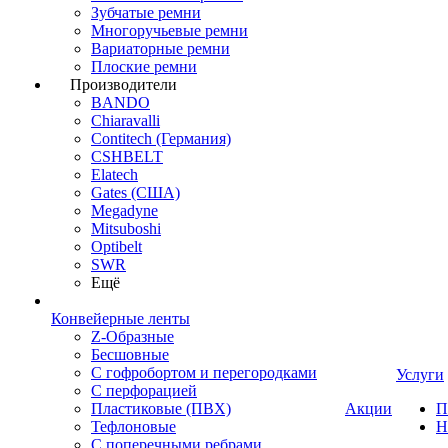
Зубчатые ремни
Многоручьевые ремни
Вариаторные ремни
Плоские ремни
Производители
BANDO
Chiaravalli
Contitech (Германия)
CSHBELT
Elatech
Gates (США)
Megadyne
Mitsuboshi
Optibelt
SWR
Ещё
Конвейерные ленты
Z-Образные
Бесшовные
С гофробортом и перегородками
Услуги
С перфорацией
Пластиковые (ПВХ)
Акции
П
Тефлоновые
Н
С поперечными ребрами