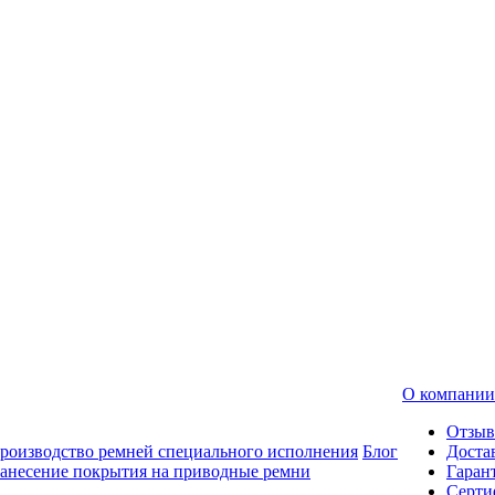
О компании
Отзы
роизводство ремней специального исполнения
Блог
Доста
анесение покрытия на приводные ремни
Гаран
Серти