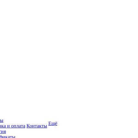
вы
Ещё
вка и оплата
Контакты
тия
фикаты