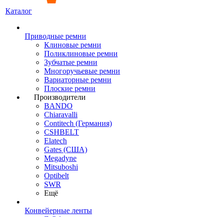
Каталог
Приводные ремни
Клиновые ремни
Поликлиновые ремни
Зубчатые ремни
Многоручьевые ремни
Вариаторные ремни
Плоские ремни
Производители
BANDO
Chiaravalli
Contitech (Германия)
CSHBELT
Elatech
Gates (США)
Megadyne
Mitsuboshi
Optibelt
SWR
Ещё
Конвейерные ленты