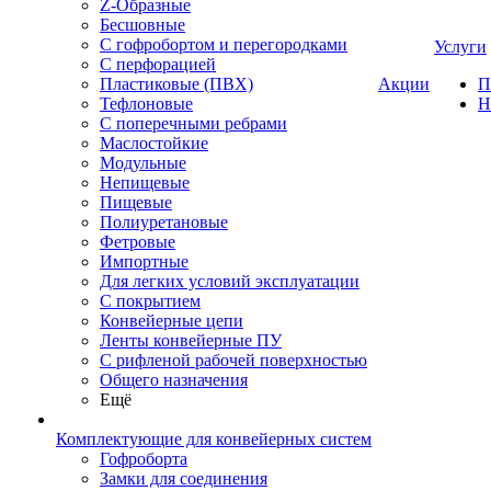
Z-Образные
Бесшовные
С гофробортом и перегородками
Услуги
С перфорацией
Пластиковые (ПВХ)
Акции
П
Тефлоновые
Н
С поперечными ребрами
Маслостойкие
Модульные
Непищевые
Пищевые
Полиуретановые
Фетровые
Импортные
Для легких условий эксплуатации
С покрытием
Конвейерные цепи
Ленты конвейерные ПУ
С рифленой рабочей поверхностью
Общего назначения
Ещё
Комплектующие для конвейерных систем
Гофроборта
Замки для соединения