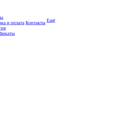
вы
Ещё
вка и оплата
Контакты
тия
фикаты