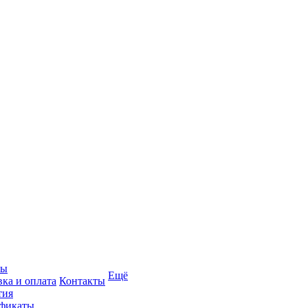
вы
Ещё
вка и оплата
Контакты
тия
фикаты