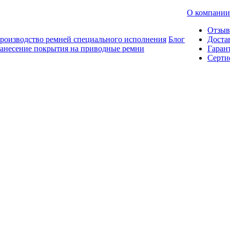
О компании
Отзы
роизводство ремней специального исполнения
Блог
Доста
анесение покрытия на приводные ремни
Гаран
Серти