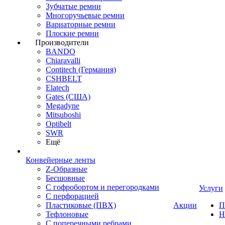
Зубчатые ремни
Многоручьевые ремни
Вариаторные ремни
Плоские ремни
Производители
BANDO
Chiaravalli
Contitech (Германия)
CSHBELT
Elatech
Gates (США)
Megadyne
Mitsuboshi
Optibelt
SWR
Ещё
Конвейерные ленты
Z-Образные
Бесшовные
С гофробортом и перегородками
Услуги
С перфорацией
Пластиковые (ПВХ)
Акции
П
Тефлоновые
Н
С поперечными ребрами