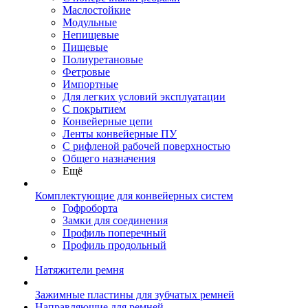
Маслостойкие
Модульные
Непищевые
Пищевые
Полиуретановые
Фетровые
Импортные
Для легких условий эксплуатации
С покрытием
Конвейерные цепи
Ленты конвейерные ПУ
С рифленой рабочей поверхностью
Общего назначения
Ещё
Комплектующие для конвейерных систем
Гофроборта
Замки для соединения
Профиль поперечный
Профиль продольный
Натяжители ремня
Зажимные пластины для зубчатых ремней
Направляющие для ремней