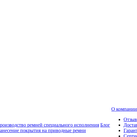
О компании
Отзы
роизводство ремней специального исполнения
Блог
Доста
анесение покрытия на приводные ремни
Гаран
Серти