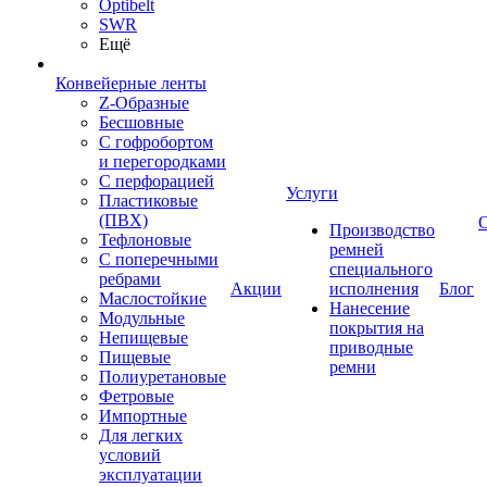
Optibelt
SWR
Ещё
Конвейерные ленты
Z-Образные
Бесшовные
С гофробортом
и перегородками
С перфорацией
Услуги
Пластиковые
(ПВХ)
Производство
Тефлоновые
ремней
С поперечными
специального
ребрами
Акции
исполнения
Блог
Маслостойкие
Нанесение
Модульные
покрытия на
Непищевые
приводные
Пищевые
ремни
Полиуретановые
Фетровые
Импортные
Для легких
условий
эксплуатации