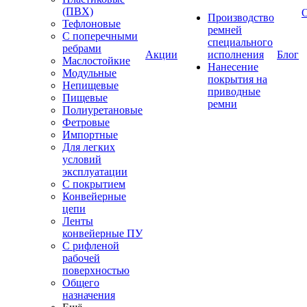
(ПВХ)
Производство
Тефлоновые
ремней
С поперечными
специального
ребрами
Акции
исполнения
Блог
Маслостойкие
Нанесение
Модульные
покрытия на
Непищевые
приводные
Пищевые
ремни
Полиуретановые
Фетровые
Импортные
Для легких
условий
эксплуатации
С покрытием
Конвейерные
цепи
Ленты
конвейерные ПУ
С рифленой
рабочей
поверхностью
Общего
назначения