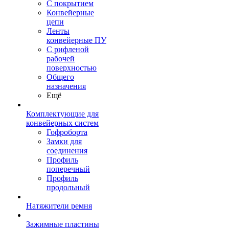
С покрытием
Конвейерные
цепи
Ленты
конвейерные ПУ
С рифленой
рабочей
поверхностью
Общего
назначения
Ещё
Комплектующие для
конвейерных систем
Гофроборта
Замки для
соединения
Профиль
поперечный
Профиль
продольный
Натяжители ремня
Зажимные пластины