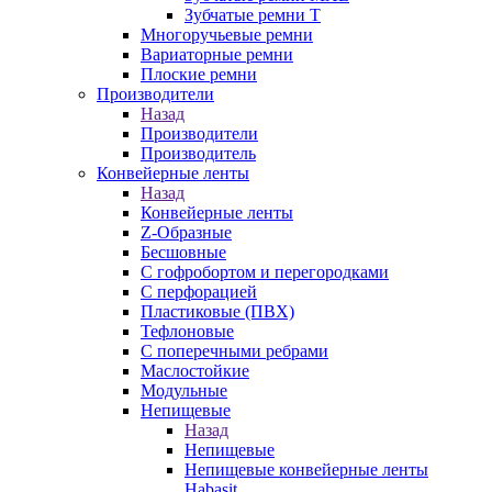
Зубчатые ремни Т
Многоручьевые ремни
Вариаторные ремни
Плоские ремни
Производители
Назад
Производители
Производитель
Конвейерные ленты
Назад
Конвейерные ленты
Z-Образные
Бесшовные
С гофробортом и перегородками
С перфорацией
Пластиковые (ПВХ)
Тефлоновые
С поперечными ребрами
Маслостойкие
Модульные
Непищевые
Назад
Непищевые
Непищевые конвейерные ленты
Habasit