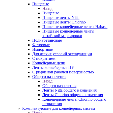
Пищевые
Назад
Пищевые
Пищевые ленты Nitta
Пищевые ленты Chiorino
Пищевые конвейерные ленты Habasit
Пищевые конвейерные ленты
китайской маркировки
Полиуретановые
Фетровые
Импортные
Для легких условий эксплуатации
С покрытием
Конвейерные цепи
Ленты конвейерные ПУ
С рифленой рабочей поверхностью
Общего назначения
Назад
Общего назначения
Ленты Nitta общего назначения
Ленты Chiorino общего назначения
Конвейерные ленты Chiorino общего
назначения
Комплектующие для конвейерных систем
Назад