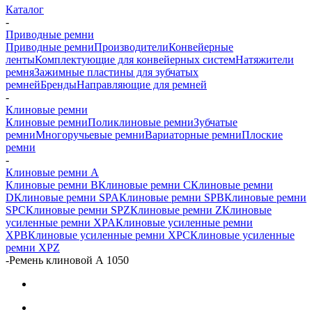
Каталог
-
Приводные ремни
Приводные ремни
Производители
Конвейерные
ленты
Комплектующие для конвейерных систем
Натяжители
ремня
Зажимные пластины для зубчатых
ремней
Бренды
Направляющие для ремней
-
Клиновые ремни
Клиновые ремни
Поликлиновые ремни
Зубчатые
ремни
Многоручьевые ремни
Вариаторные ремни
Плоские
ремни
-
Клиновые ремни A
Клиновые ремни B
Клиновые ремни C
Клиновые ремни
D
Клиновые ремни SPA
Клиновые ремни SPB
Клиновые ремни
SPC
Клиновые ремни SPZ
Клиновые ремни Z
Клиновые
усиленные ремни XPA
Клиновые усиленные ремни
XPB
Клиновые усиленные ремни XPC
Клиновые усиленные
ремни XPZ
-
Ремень клиновой А 1050