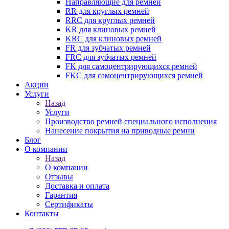
Направляющие для ремней
RR для круглых ремней
RRC для круглых ремней
KR для клиновых ремней
KRC для клиновых ремней
FR для зубчатых ремней
FRC для зубчатых ремней
FK для самоцентрирующихся ремней
FKC для самоцентрирующихся ремней
Акции
Услуги
Назад
Услуги
Производство ремней специального исполнения
Нанесение покрытия на приводные ремни
Блог
О компании
Назад
О компании
Отзывы
Доставка и оплата
Гарантия
Сертификаты
Контакты