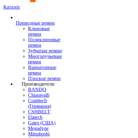
Каталог
Приводные ремни
Клиновые
ремни
Поликлиновые
ремни
Зубчатые ремни
Многоручьевые
ремни
Вариаторные
ремни
Плоские ремни
Производители
BANDO
Chiaravalli
Contitech
(Германия)
CSHBELT
Elatech
Gates (США)
Megadyne
Mitsuboshi