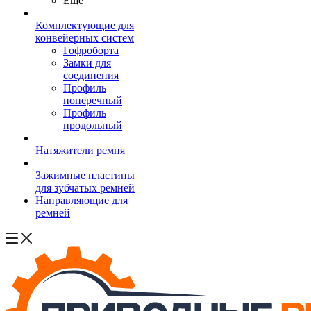
Ещё
Комплектующие для
конвейерных систем
Гофроборта
Замки для
соединения
Профиль
поперечный
Профиль
продольный
Натяжители ремня
Зажимные пластины
для зубчатых ремней
Направляющие для
ремней