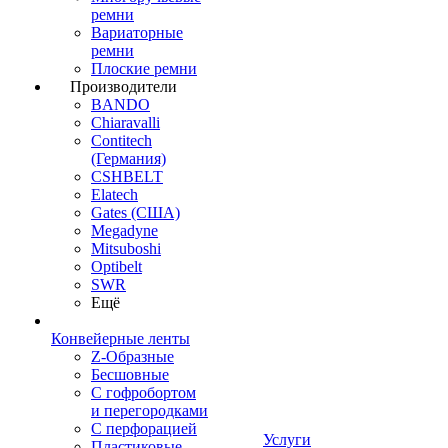
ремни
Вариаторные
ремни
Плоские ремни
Производители
BANDO
Chiaravalli
Contitech
(Германия)
CSHBELT
Elatech
Gates (США)
Megadyne
Mitsuboshi
Optibelt
SWR
Ещё
Конвейерные ленты
Z-Образные
Бесшовные
С гофробортом
и перегородками
С перфорацией
Услуги
Пластиковые